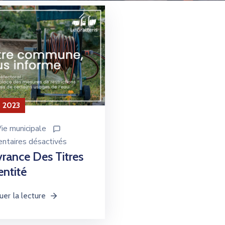
n 2023
ie municipale
taires désactivés
vrance Des Titres
entité
uer la lecture