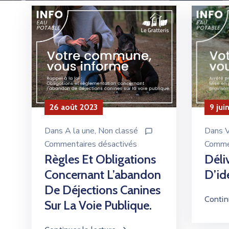
26 août 2023
9 jui
Dans
A la une
‚
Non classé
Dans
V
Commentaires désactivés
Commen
Règles Et Obligations
Déli
Concernant L’abandon
D’id
De Déjections Canines
Contin
Sur La Voie Publique.