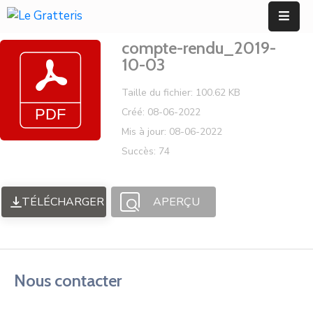
Panneau de gestion des cookies
compte-rendu_2019-
Accueil
10-03
Découvrir
Taille du fichier: 100.62 KB
Créé: 08-06-2022
Mes
Mis à jour: 08-06-2022
Démarches
Succès: 74
Mes
Services
TÉLÉCHARGER
APERÇU
Utiles
Contact
Nous contacter