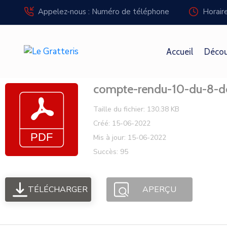
Panneau de gestion des cookies
Appelez-nous : Numéro de téléphone
Horair
Accueil
Décou
compte-rendu-10-du-8-
Taille du fichier: 130.38 KB
Créé: 15-06-2022
Mis à jour: 15-06-2022
Succès: 95
TÉLÉCHARGER
APERÇU