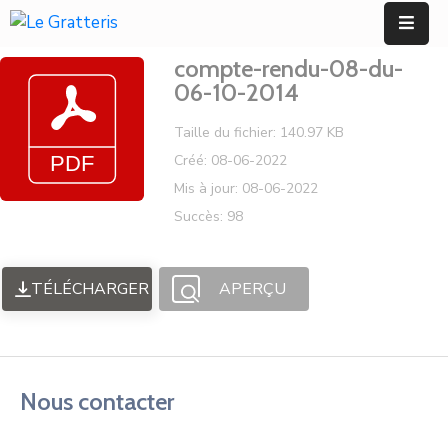
Panneau de gestion des cookies
compte-rendu-08-du-
Accueil
06-10-2014
Découvrir
Taille du fichier: 140.97 KB
Créé: 08-06-2022
Mes
Mis à jour: 08-06-2022
Démarches
Succès: 98
Mes
Services
TÉLÉCHARGER
APERÇU
Utiles
Contact
Nous contacter