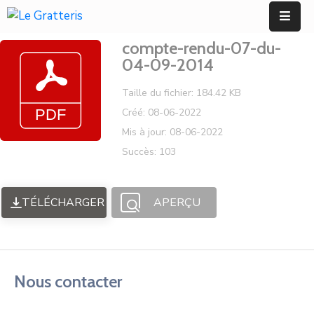
Panneau de gestion des cookies
compte-rendu-07-du-
Accueil
04-09-2014
Découvrir
Taille du fichier: 184.42 KB
Créé: 08-06-2022
Mes
Mis à jour: 08-06-2022
Démarches
Succès: 103
Mes
Services
TÉLÉCHARGER
APERÇU
Utiles
Contact
Nous contacter