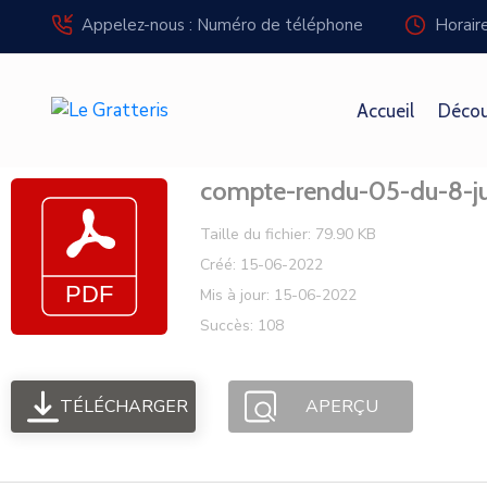
Panneau de gestion des cookies
Appelez-nous : Numéro de téléphone
Horair
Accueil
Décou
compte-rendu-05-du-8-ju
Taille du fichier: 79.90 KB
Créé: 15-06-2022
Mis à jour: 15-06-2022
Succès: 108
TÉLÉCHARGER
APERÇU