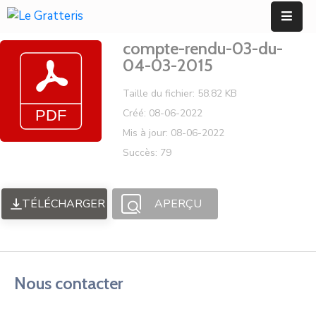
Panneau de gestion des cookies
compte-rendu-03-du-
Accueil
04-03-2015
Découvrir
Taille du fichier: 58.82 KB
Créé: 08-06-2022
Mes
Mis à jour: 08-06-2022
Démarches
Succès: 79
Mes
Services
TÉLÉCHARGER
APERÇU
Utiles
Contact
Nous contacter